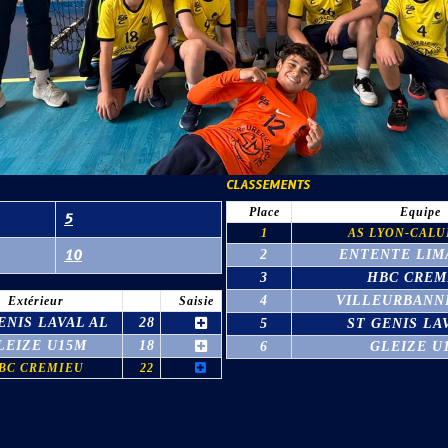
CLASSEMENTS
Place
Equipe
5
1
AS LYON-CALU
10
2
ENTENTE LIM
3
HBC CREM
4
VILLEURBANN
Extérieur
Saisie
ENIS LAVAL AL
28
5
ST GENIS LA
LEIZE U15M
18
6
GLEIZE U
BC CREMIEU
22