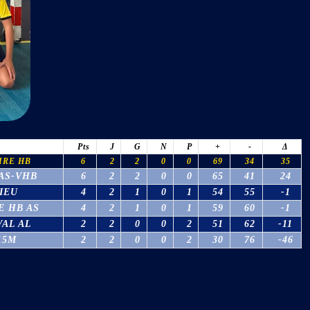
Pts
J
G
N
P
+
-
Δ
IRE HB
6
2
2
0
0
69
34
35
AS-VHB
6
2
2
0
0
65
41
24
IEU
4
2
1
0
1
54
55
-1
E HB AS
4
2
1
0
1
59
60
-1
VAL AL
2
2
0
0
2
51
62
-11
15M
2
2
0
0
2
30
76
-46