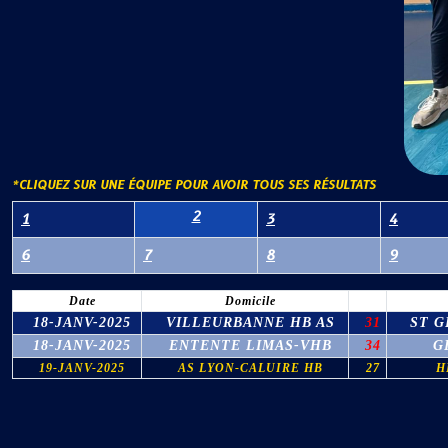
*CLIQUEZ SUR UNE ÉQUIPE POUR AVOIR TOUS SES RÉSULTATS
2
1
3
4
6
7
8
9
Date
Domicile
18-JANV-2025
VILLEURBANNE HB AS
31
ST G
18-JANV-2025
ENTENTE LIMAS-VHB
34
G
19-JANV-2025
AS LYON-CALUIRE HB
27
H