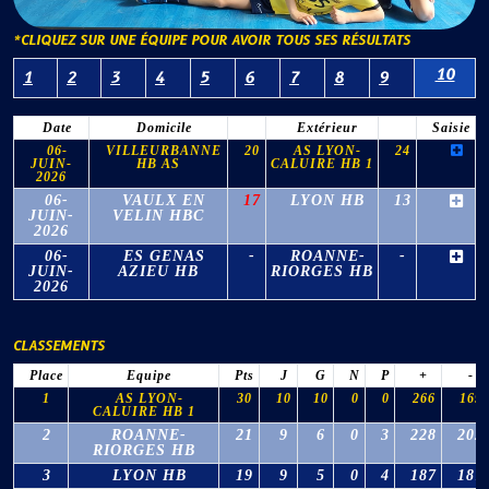
*CLIQUEZ SUR UNE ÉQUIPE POUR AVOIR TOUS SES RÉSULTATS
10
1
2
3
4
5
6
7
8
9
Date
Domicile
Extérieur
Saisie
06-
VILLEURBANNE
20
AS LYON-
24
JUIN-
HB AS
CALUIRE HB 1
2026
06-
VAULX EN
17
LYON HB
13
JUIN-
VELIN HBC
2026
06-
ES GENAS
-
ROANNE-
-
JUIN-
AZIEU HB
RIORGES HB
2026
CLASSEMENTS
Place
Equipe
Pts
J
G
N
P
+
-
1
AS LYON-
30
10
10
0
0
266
169
CALUIRE HB 1
2
ROANNE-
21
9
6
0
3
228
202
RIORGES HB
3
LYON HB
19
9
5
0
4
187
187