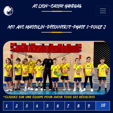
AS LYON-CALUIRE HANDBALL
M11 ANS MASCULIN-DÉCOUVERTE-PHASE 2-POULE J
*CLIQUEZ SUR UNE ÉQUIPE POUR AVOIR TOUS SES RÉSULTATS
10
1
2
3
4
5
6
7
8
9