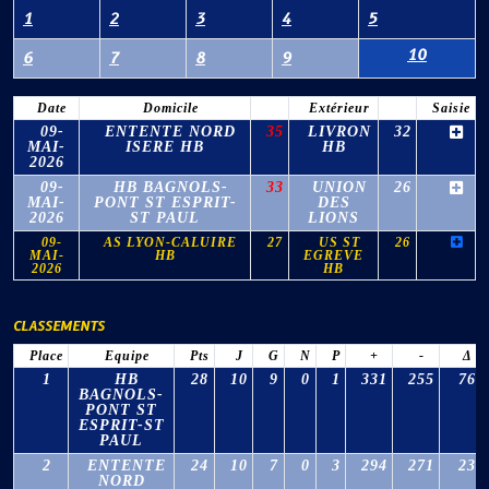
1
2
3
4
5
10
6
7
8
9
Date
Domicile
Extérieur
Saisie
09-
ENTENTE NORD
35
LIVRON
32
MAI-
ISERE HB
HB
2026
09-
HB BAGNOLS-
33
UNION
26
MAI-
PONT ST ESPRIT-
DES
2026
ST PAUL
LIONS
09-
AS LYON-CALUIRE
27
US ST
26
MAI-
HB
EGREVE
2026
HB
CLASSEMENTS
Place
Equipe
Pts
J
G
N
P
+
-
Δ
1
HB
28
10
9
0
1
331
255
76
BAGNOLS-
PONT ST
ESPRIT-ST
PAUL
2
ENTENTE
24
10
7
0
3
294
271
23
NORD