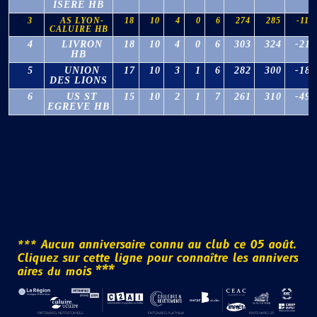
ISERE HB
3
AS LYON-
18
10
4
0
6
274
285
-11
CALUIRE HB
4
LIVRON
18
10
4
0
6
303
324
-21
HB
5
UNION
17
10
3
1
6
282
300
-18
DES LIONS
6
US ST
15
10
2
1
7
261
310
-49
EGREVE HB
*
*
*
A
u
c
u
n
a
n
n
i
v
e
r
s
a
i
r
e
c
o
n
n
u
a
u
c
l
u
b
c
e
0
5
a
o
û
t
.
s
l
e
s
C
l
i
q
u
e
z
s
u
r
c
e
t
t
e
l
i
g
n
e
p
o
u
r
c
o
n
n
a
î
t
r
e
a
r
n
n
e
i
v
*
*
e
r
i
s
a
d
u
*
m
o
s
i