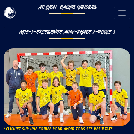
AS LYON-CALUIRE HANDBALL
M15-1-EXCELLENCE AURA-PHASE 2-POULE 3
*CLIQUEZ SUR UNE ÉQUIPE POUR AVOIR TOUS SES RÉSULTATS