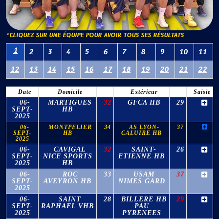
*CLIQUEZ SUR UNE ÉQUIPE POUR AVOIR TOUS SES RÉSULTATS
1
2
3
4
5
6
7
8
9
10
11
12
13
14
15
16
17
18
19
20
21
22
Date
Domicile
Extérieur
Saisie
06-
MARTIGUES
32
GFCA HB
29
SEPT-
HB
2025
06-
MONTPELIER
34
AS LYON-
37
SEPT-
HB
CALUIRE HB
2025
06-
CAVIGAL
32
SAINT-
26
SEPT-
NICE SPORTS
ETIENNE HB
2025
HB
06-
ROC
33
USAM
37
SEPT-
AVEYRON HB
NIMES GARD
2025
06-
SAINT
28
BILLERE HB
29
SEPT-
RAPHAEL VHB
PAU
2025
PYRENEES