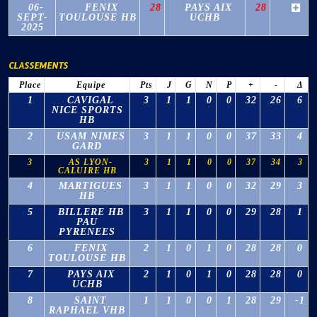
06-
FENIX
28
PAYS AIX
28
SEPT-
TOULOUSE HB
UCHB
2025
CLASSEMENTS
Place
Equipe
Pts
J
G
N
P
+
-
Δ
1
CAVIGAL
3
1
1
0
0
32
26
6
NICE SPORTS
HB
2
USAM NIMES
3
1
1
0
0
37
33
4
GARD
3
AS LYON-
3
1
1
0
0
37
34
3
CALUIRE HB
4
MARTIGUES
3
1
1
0
0
32
29
3
HB
5
BILLERE HB
3
1
1
0
0
29
28
1
PAU
PYRENEES
6
FENIX
2
1
0
1
0
28
28
0
TOULOUSE HB
7
PAYS AIX
2
1
0
1
0
28
28
0
UCHB
8
SAINT
1
1
0
0
1
28
29
-1
RAPHAEL VHB