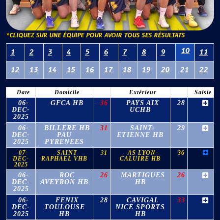
*CLIQUEZ SUR UNE ÉQUIPE POUR AVOIR TOUS SES RÉSULTATS
10
1
2
3
4
5
6
7
8
9
11
12
13
14
15
16
17
18
19
20
21
22
Date
Domicile
Extérieur
Saisie
06-
GFCA HB
36
PAYS AIX
28
DEC-
UCHB
2025
06-
BILLERE HB
31
SAINT-
29
DEC-
PAU
ETIENNE HB
2025
PYRENEES
07-
SAINT
31
AS LYON-
36
DEC-
RAPHAEL VHB
CALUIRE HB
2025
06-
ROC
26
MARTIGUES
26
DEC-
AVEYRON HB
HB
2025
06-
FENIX
28
CAVIGAL
33
DEC-
TOULOUSE
NICE SPORTS
2025
HB
HB