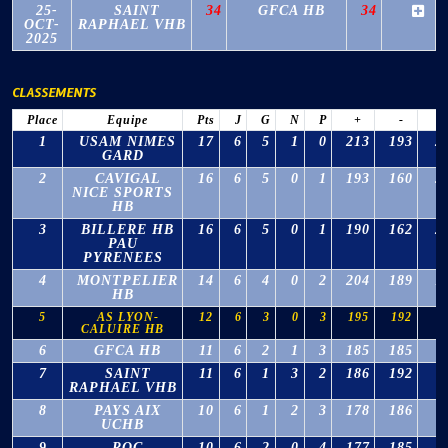
25-
SAINT
34
GFCA HB
34
OCT-
RAPHAEL VHB
2025
CLASSEMENTS
Place
Equipe
Pts
J
G
N
P
+
-
Δ
1
USAM NIMES
17
6
5
1
0
213
193
2
GARD
2
CAVIGAL
16
6
5
0
1
193
160
3
NICE SPORTS
HB
3
BILLERE HB
16
6
5
0
1
190
162
2
PAU
PYRENEES
4
MONTPELIER
14
6
4
0
2
204
189
1
HB
5
AS LYON-
12
6
3
0
3
195
192
3
CALUIRE HB
6
GFCA HB
11
6
2
1
3
185
185
0
7
SAINT
11
6
1
3
2
186
192
-
RAPHAEL VHB
8
PAYS AIX
10
6
1
2
3
178
186
-
UCHB
9
ROC
10
6
2
0
4
177
185
-