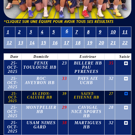
*CLIQUEZ SUR UNE ÉQUIPE POUR AVOIR TOUS SES RÉSULTATS
6
1
2
3
4
5
7
8
9
10
11
12
13
14
15
16
17
18
19
20
21
22
Date
Domicile
Extérieur
Saisie
25-
FENIX
23
BILLERE HB
35
OCT-
TOULOUSE HB
PAU
2025
PYRENEES
25-
ROC
33
PAYS AIX
32
OCT-
AVEYRON HB
UCHB
2025
25-
AS LYON-
39
SAINT-
27
OCT-
CALUIRE HB
ETIENNE HB
2025
25-
MONTPELIER
29
CAVIGAL
28
OCT-
HB
NICE SPORTS
2025
HB
25-
USAM NIMES
38
MARTIGUES
32
OCT-
GARD
HB
2025