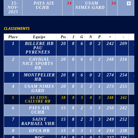
15-
PAYS AIX
34
USAM
34
NOV-
UCHB
NIMES GARD
2025
CLASSEMENTS
Place
Equipe
Pts
J
G
N
P
+
-
Δ
1
BILLERE HB
20
8
6
0
2
242
209
3
PAU
PYRENEES
2
CAVIGAL
20
8
6
0
2
248
216
3
NICE SPORTS
HB
3
MONTPELIER
20
8
6
0
2
274
254
2
HB
4
USAM NIMES
20
8
5
2
1
273
255
1
GARD
5
AS LYON-
18
8
5
0
3
248
242
6
CALUIRE HB
6
PAYS AIX
15
8
2
3
3
250
242
8
UCHB
7
SAINT
15
8
2
3
3
249
252
-
RAPHAEL VHB
8
GFCA HB
15
8
3
1
4
234
238
-
9
ROC
14
8
3
0
5
227
236
-