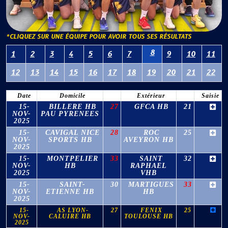
*CLIQUEZ SUR UNE ÉQUIPE POUR AVOIR TOUS SES RÉSULTATS
8
1
2
3
4
5
6
7
9
10
11
12
13
14
15
16
17
18
19
20
21
22
Date
Domicile
Extérieur
Saisie
15-
BILLERE HB
27
GFCA HB
21
NOV-
PAU PYRENEES
2025
15-
CAVIGAL NICE
28
ROC
25
NOV-
SPORTS HB
AVEYRON HB
2025
15-
MONTPELIER
33
SAINT
32
NOV-
HB
RAPHAEL
2025
VHB
15-
SAINT-
30
MARTIGUES
33
NOV-
ETIENNE HB
HB
2025
15-
AS LYON-
27
FENIX
25
NOV-
CALUIRE HB
TOULOUSE HB
2025