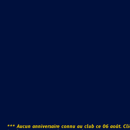
*
*
*
A
u
c
u
n
a
n
n
i
v
e
r
s
a
i
r
e
c
o
n
n
u
a
u
c
l
u
b
c
e
0
6
a
o
û
t
.
C
l
i