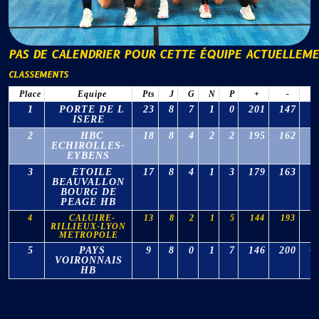
PAS DE CALENDRIER POUR CETTE ÉQUIPE ACTUELLEM
CLASSEMENTS
Place
Equipe
Pts
J
G
N
P
+
-
1
PORTE DE L
23
8
7
1
0
201
147
5
ISERE
2
HBC
18
8
4
2
2
195
162
3
ECHIROLLES-
EYBENS
3
ETOILE
17
8
4
1
3
179
163
1
BEAUVALLON
BOURG DE
PEAGE HB
4
CALUIRE-
13
8
2
1
5
144
193
-
RILLIEUX-LYON
METROPOLE
5
PAYS
9
8
0
1
7
146
200
-
VOIRONNAIS
HB