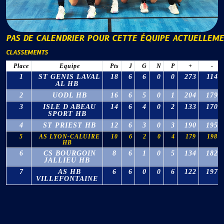
PAS DE CALENDRIER POUR CETTE ÉQUIPE ACTUELLEM
CLASSEMENTS
Place
Equipe
Pts
J
G
N
P
+
-
1
ST GENIS LAVAL
18
6
6
0
0
273
114
AL HB
2
UODL HB
16
6
5
0
1
204
179
3
ISLE D ABEAU
14
6
4
0
2
133
170
SPORT HB
4
ST PRIEST HB
12
6
3
0
3
190
195
5
AS LYON-CALUIRE
10
6
2
0
4
179
198
HB
6
CS BOURGOIN
8
6
1
0
5
134
182
JALLIEU HB
7
AS HB
6
6
0
0
6
122
197
VILLEFONTAINE