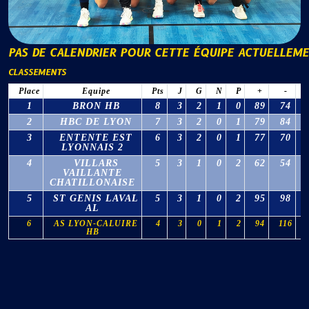
PAS DE CALENDRIER POUR CETTE ÉQUIPE ACTUELLEM
CLASSEMENTS
Place
Equipe
Pts
J
G
N
P
+
-
1
BRON HB
8
3
2
1
0
89
74
2
HBC DE LYON
7
3
2
0
1
79
84
3
ENTENTE EST
6
3
2
0
1
77
70
LYONNAIS 2
4
VILLARS
5
3
1
0
2
62
54
VAILLANTE
CHATILLONAISE
5
ST GENIS LAVAL
5
3
1
0
2
95
98
AL
6
AS LYON-CALUIRE
4
3
0
1
2
94
116
HB